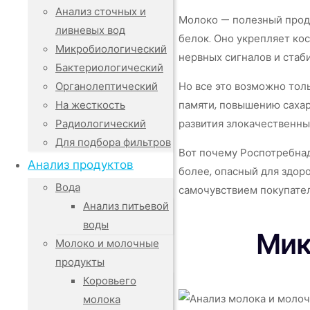
Анализ сточных и
Молоко — полезный проду
ливневых вод
белок. Оно укрепляет ко
Микробиологический
нервных сигналов и стаб
Бактериологический
Но все это возможно тол
Органолептический
памяти, повышению сахар
На жесткость
развития злокачественны
Радиологический
Для подбора фильтров
Вот почему Роспотребнад
Анализ продуктов
более, опасный для здор
Вода
самочувствием покупател
Анализ питьевой
воды
Мик
Молоко и молочные
продукты
Коровьего
молока