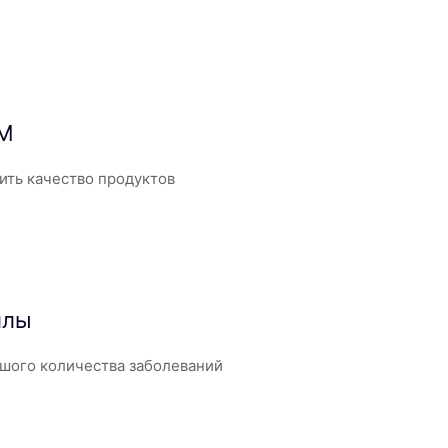
нМ
ить качество продуктов
ллы
шого количества заболеваний