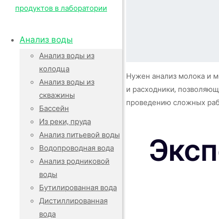
Анализ воды
Анализ воды из
колодца
Нужен анализ молока и м
Анализ воды из
и расходники, позволяю
скважины
проведению сложных рабо
Бассейн
Из реки, пруда
Анализ питьевой воды
Эксп
Водопроводная вода
Анализ родниковой
воды
Бутилированная вода
Дистиллированная
вода