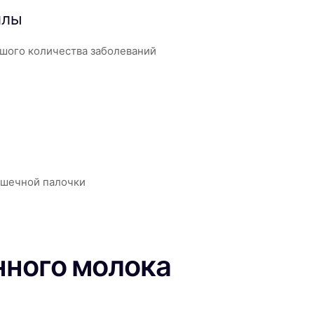
ллы
шого количества заболеваний
ишечной палочки
нного молока