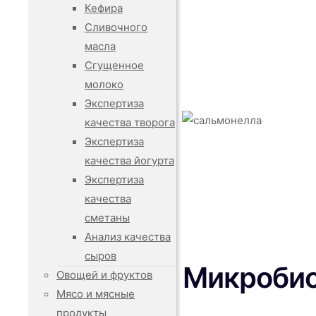
Кефира
Сливочного
масла
Сгущенное
молоко
Экспертиза
качества творога
Экспертиза
качества йогурта
Экспертиза
качества
сметаны
Анализ качества
сыров
Микробио
Овощей и фруктов
Мясо и мясные
продукты