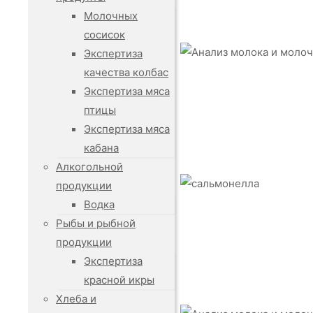
Молочных
сосисок
Экспертиза
качества колбас
Экспертиза мяса
птицы
Экспертиза мяса
кабана
Алкогольной
продукции
Водка
Рыбы и рыбной
продукции
Экспертиза
красной икры
Хлеба и