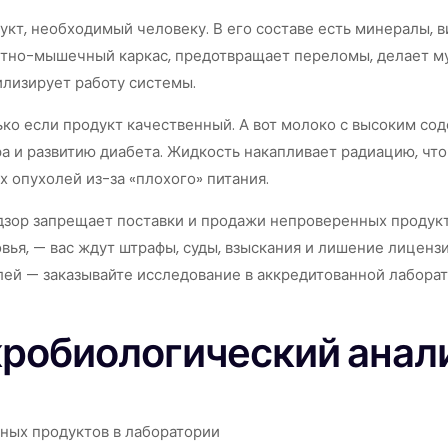
кт, необходимый человеку. В его составе есть минералы, ви
стно-мышечный каркас, предотвращает переломы, делает м
илизирует работу системы.
ько если продукт качественный. А вот молоко с высоким с
а и развитию диабета. Жидкость накапливает радиацию, что
х опухолей из-за «плохого» питания.
зор запрещает поставки и продажи непроверенных продукто
овья, — вас ждут штрафы, суды, взыскания и лишение лиценз
ей — заказывайте исследование в аккредитованной лаборат
робиологический анали