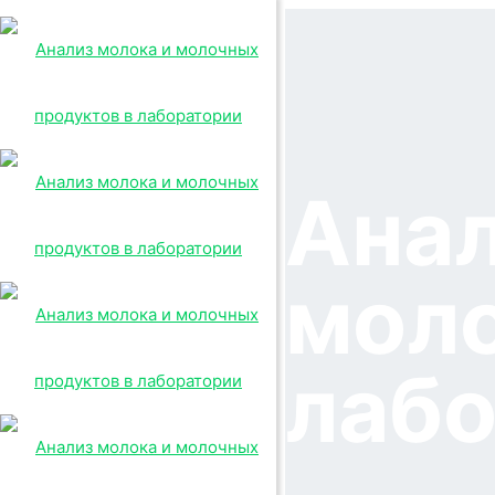
Анал
моло
лаб