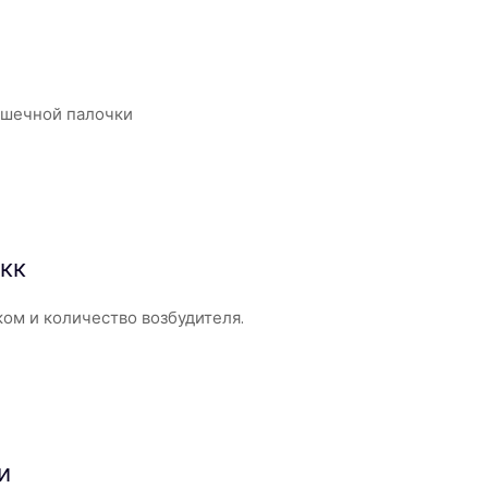
ишечной палочки
окк
ом и количество возбудителя.
и