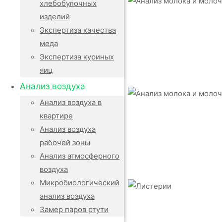
хлебобулочных
изделий
Экспертиза качества
меда
Экспертиза куриных
яиц
Анализ воздуха
Анализ воздуха в
квартире
Анализ воздуха
рабочей зоны
Анализ атмосферного
воздуха
Микробиологический
анализ воздуха
Замер паров ртути