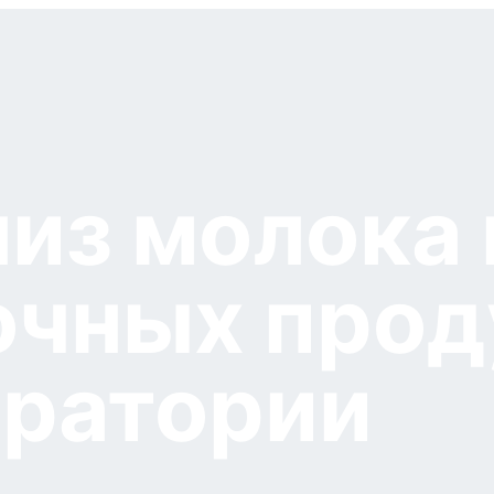
из молока 
чных прод
оратории