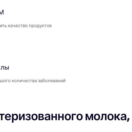
нМ
ить качество продуктов
ллы
шого количества заболеваний
теризованного молока,