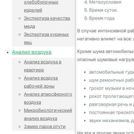
хлебобулочных
Метеоусловия
изделий
Время суток.
Экспертиза качества
Время года.
меда
В случае интенсивной ра
Экспертиза куриных
негативно влияет на все
яиц
Кроме шума автомобильно
Анализ воздуха
опасные шумовые нагруз
Анализ воздуха в
квартире
автомобильные гудк
Анализ воздуха
шум ремонтных рабо
рабочей зоны
грохот музыки в но
Анализ атмосферного
рокот пролетающего
воздуха
разговорная речь и 
Микробиологический
постоянная трескот
анализ воздуха
звуки механизмов, 
Замер паров ртути
На эти и другие звуки о