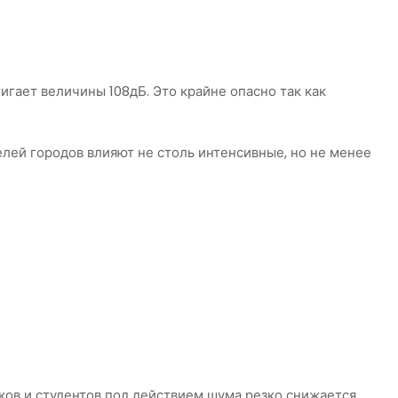
игает величины 108дБ. Это крайне опасно так как
лей городов влияют не столь интенсивные, но не менее
иков и студентов под действием шума резко снижается