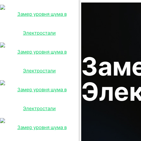
Заме
Эле