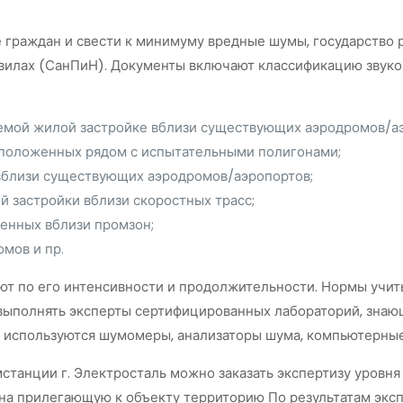
 граждан и свести к минимуму вредные шумы, государство р
вилах (СанПиН). Документы включают классификацию звуко
емой жилой застройке вблизи существующих аэродромов/а
сположенных рядом с испытательными полигонами;
вблизи существующих аэродромов/аэропортов;
й застройки вблизи скоростных трасс;
женных вблизи промзон;
мов и пр.
т по его интенсивности и продолжительности. Нормы учиты
ыполнять эксперты сертифицированных лабораторий, знающ
 используются шумомеры, анализаторы шума, компьютерны
станции г. Электросталь можно заказать экспертизу уровн
, на прилегающую к объекту территорию По результатам эк