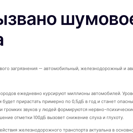
ызвано шумовое
а
вого загрязнения — автомобильный, железнодорожный и ав
ородов ежедневно курсируют миллионы автомобилей. Уровен
м будет прирастать примерно по 0,5дБ в год и станет опасн
 громких звуков у людей формируются нервно-психические 
шение отметки 100дБ вызовет снижение слуха и глухоту.
йствия железнодорожного транспорта актуальна в основном