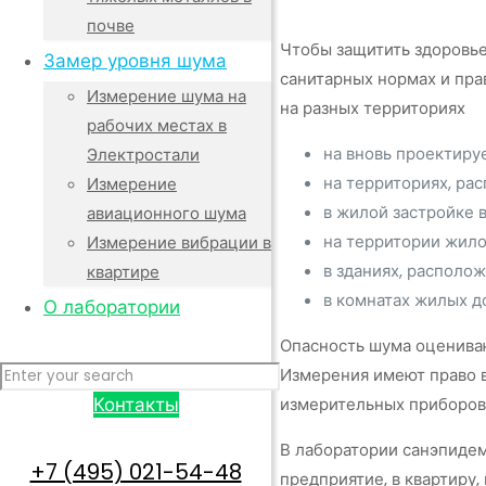
почве
Чтобы защитить здоровье
Замер уровня шума
санитарных нормах и пра
Измерение шума на
на разных территориях
рабочих местах в
на вновь проектиру
Электростали
на территориях, ра
Измерение
в жилой застройке 
авиационного шума
на территории жило
Измерение вибрации в
в зданиях, располо
квартире
в комнатах жилых до
О лаборатории
Опасность шума оцениваю
Измерения имеют право в
Контакты
измерительных приборов
В лаборатории санэпидем
+7 (495) 021-54-48
предприятие, в квартиру