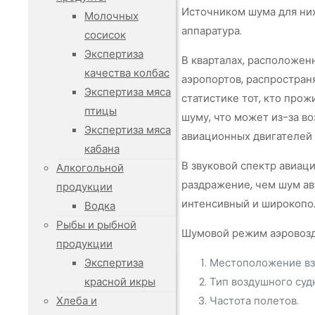
Источником шума для них
Молочных
аппаратура.
сосисок
Экспертиза
В кварталах, расположен
качества колбас
аэропортов, распростран
Экспертиза мяса
статистике тот, кто прож
птицы
шуму, что может из-за в
Экспертиза мяса
авиационных двигателей 
кабана
В звуковой спектр авиац
Алкогольной
раздражение, чем шум ав
продукции
интенсивный и широкопол
Водка
Рыбы и рыбной
Шумовой режим аэровозд
продукции
Экспертиза
Местоположение вз
красной икры
Тип воздушного суд
Хлеба и
Частота полетов.