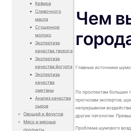
Кефира
Чем в
Сливочного
масла
Сгущенное
город
молоко
Экспертиза
качества творога
Экспертиза
качества йогурта
Главные источники шумо
Экспертиза
качества
сметаны
По проспектам больших г
Анализ качества
прогнозам экспертов, шу
сыров
непрерывном воздействии
Овощей и фруктов
другие патологии. Превы
Мясо и мясные
Проблема шумового возде
продукты