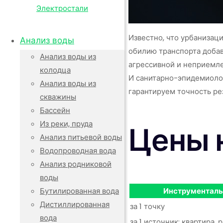
Известно, что урбанизац
Анализ воды
обилию транспорта добав
Анализ воды из
агрессивной и неприемле
колодца
И санитарно-эпидемиолог
Анализ воды из
гарантируем точность ре
скважины
Бассейн
Из реки, пруда
Цены 
Анализ питьевой воды
Водопроводная вода
Анализ родниковой
воды
Инструменталь
Бутилированная вода
Дистиллированная
за 1 точку
вода
за 1 источник: квартира