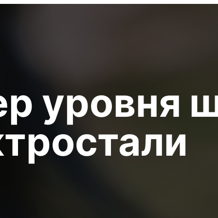
р уровня ш
ктростали