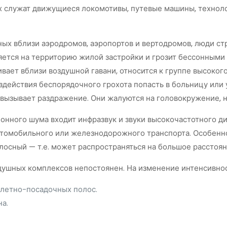
 служат движущиеся локомотивы, путевые машины, техноло
ных вблизи аэродромов, аэропортов и вертодромов, люди ст
яется на территорию жилой застройки и грозит бессонным
ивает вблизи воздушной гавани, относится к группе высоког
оздействия беспорядочного грохота попасть в больницу или
вызывает раздражение. Они жалуются на головокружение, н
ионного шума входит инфразвук и звуки высокочастотного 
томобильного или железнодорожного транспорта. Особенно
осный — т.е. может распространяться на большое расстоян
ушных комплексов непостоянен. На изменение интенсивнос
летно-посадочных полос.
на.