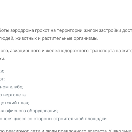
боты аэродрома грохот на территории жилой застройки дост
: людей, животных и растительные организмы.
го, авиационного и железнодорожного транспорта на жите
ки:
и;
т;
чном клубе;
 вертолета;
детский плач;
ня офисного оборудования;
доносящиеся со стороны строительной площадки.
стро реагируют дети и люди преклонного возраста. У школьн