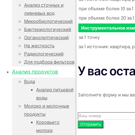
Анализ сточных и
при объеме более 10 за 
ливневых вод
при объеме более 20 за 
Микробиологический
Инструментальное изм
Бактериологический
за 1 точку
Органолептический
На жесткость
за 1 источник: квартира
Радиологический
Для подбора фильтров
У вас ост
Анализ продуктов
Вода
Анализ питьевой
Заполните форму и мы ва
воды
Молоко и молочные
продукты
Коровьего
молока