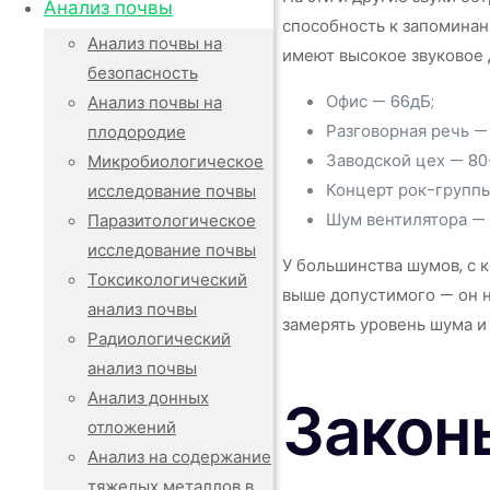
Анализ почвы
способность к запоминан
Анализ почвы на
имеют высокое звуковое 
безопасность
Офис — 66дБ;
Анализ почвы на
Разговорная речь —
плодородие
Заводской цех — 80
Микробиологическое
Концерт рок-группы
исследование почвы
Шум вентилятора — 
Паразитологическое
исследование почвы
У большинства шумов, с 
Токсикологический
выше допустимого — он 
анализ почвы
замерять уровень шума и
Радиологический
анализ почвы
Анализ донных
Закон
отложений
Анализ на содержание
тяжелых металлов в