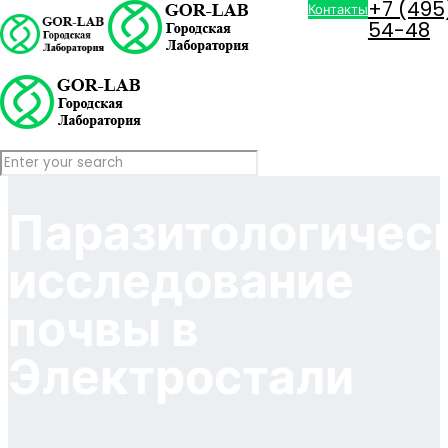
+7 (495
Контакты
54-48
Паразитологичес
исследование
почвы в
Электростали