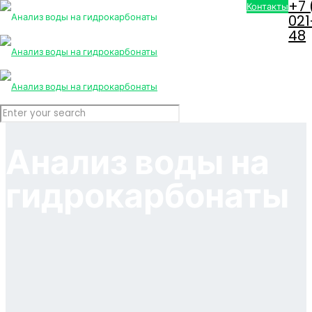
+7 
Контакты
021
48
Анализ воды на
гидрокарбонаты