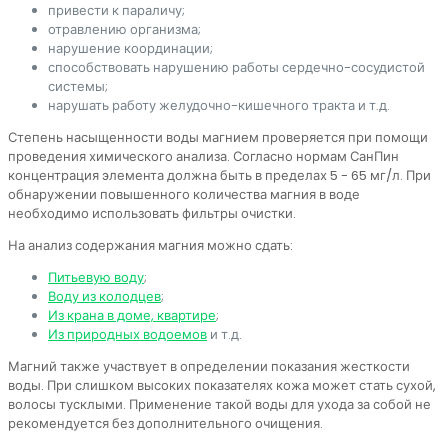
привести к параличу;
отравлению организма;
нарушение координации;
способствовать нарушению работы сердечно-сосудистой
системы;
нарушать работу желудочно-кишечного тракта и т.д.
Степень насыщенности воды магнием проверяется при помощи
проведения химического анализа. Согласно нормам СанПин
концентрация элемента должна быть в пределах 5 - 65 мг/л. При
обнаружении повышенного количества магния в воде
необходимо использовать фильтры очистки.
На анализ содержания магния можно сдать:
Питьевую воду
;
Воду из колодцев
;
Из крана в доме, квартире
;
Из природных водоемов
и т.д.
Магний также участвует в определении показания жесткости
воды. При слишком высоких показателях кожа может стать сухой,
волосы тусклыми. Применение такой воды для ухода за собой не
рекомендуется без дополнительного очищения.